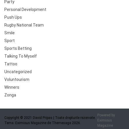
Party
Personal Development
Push Ups
Rugby National Team
Smile
Sport
Sports Betting
Talking To Myself
Tattoo
Uncategorized
Voluntourism
Winners
Zonga
Powered by
Copyright © 2021 David Pripas | Toate drepturile rezervate.
Eximious
Tema: Eximious Magazine de Themesaga 2026.
Magazine