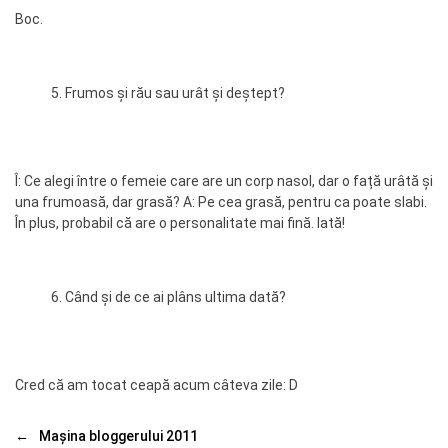
Boc.
Frumos și rău sau urât și deștept?
Î: Ce alegi între o femeie care are un corp nasol, dar o față urâtă și
una frumoasă, dar grasă? A: Pe cea grasă, pentru ca poate slabi.
În plus, probabil că are o personalitate mai fină. Iată!
Când și de ce ai plâns ultima dată?
Cred că am tocat ceapă acum câteva zile: D
←
Mașina bloggerului 2011