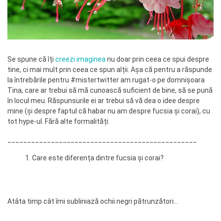
Se spune că îți
creezi imaginea
nu doar prin ceea ce spui despre
tine, ci mai mult prin ceea ce spun alții. Așa că pentru a răspunde
la întrebările pentru #mistertwitter am rugat-o pe domnișoara
Tina, care ar trebui să mă cunoască suficient de bine, să se pună
în locul meu. Răspunsurile ei ar trebui să vă dea o idee despre
mine (și despre faptul că habar nu am despre fucsia și corai), cu
tot hype-ul. Fără alte formalități:
________________________________________________
Care este diferența dintre fucsia și corai?
Atâta timp cât îmi subliniază ochii negri pătrunzători…