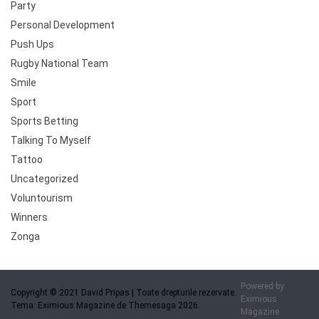
Party
Personal Development
Push Ups
Rugby National Team
Smile
Sport
Sports Betting
Talking To Myself
Tattoo
Uncategorized
Voluntourism
Winners
Zonga
Powered by
Copyright © 2021 David Pripas | Toate drepturile rezervate.
Eximious
Tema: Eximious Magazine de Themesaga 2026.
Magazine